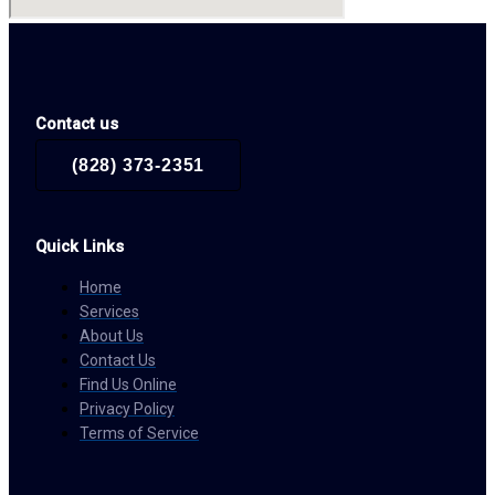
Contact us
(828) 373-2351
Quick Links
Home
Services
About Us
Contact Us
Find Us Online
Privacy Policy
Terms of Service