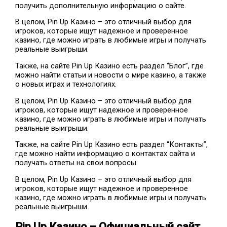
получить дополнительную информацию о сайте.
В целом, Pin Up Казино – это отличный выбор для
игроков, которые ищут надежное и проверенное
казино, где можно играть в любимые игры и получать
реальные выигрыши.
Также, на сайте Pin Up Казино есть раздел “Блог”, где
можно найти статьи и новости о мире казино, а также
о новых играх и технологиях.
В целом, Pin Up Казино – это отличный выбор для
игроков, которые ищут надежное и проверенное
казино, где можно играть в любимые игры и получать
реальные выигрыши.
Также, на сайте Pin Up Казино есть раздел “Контакты”,
где можно найти информацию о контактах сайта и
получать ответы на свои вопросы.
В целом, Pin Up Казино – это отличный выбор для
игроков, которые ищут надежное и проверенное
казино, где можно играть в любимые игры и получать
реальные выигрыши.
Pin Up Казино – Официальный сайт