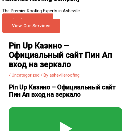
The Premier Roofing Experts in Asheville
(828) 373-2351
View Our Services
Pin Up Казино –
Официальный сайт Пин Ап
вход на зеркало
/
Uncategorized
/ By
ashevilleroofing
Pin Up Казино – Официальный сайт
Пин Ап вход на зеркало
▶️