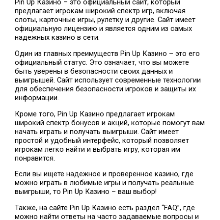
Pin Up Казино – это официальный сайт, который
предлагает игрокам широкий спектр игр, включая
слоты, карточные игры, рулетку и другие. Сайт имеет
официальную лицензию и является одним из самых
надежных казино в сети.
Один из главных преимуществ Pin Up Казино – это его
официальный статус. Это означает, что вы можете
быть уверены в безопасности своих данных и
выигрышей. Сайт использует современные технологии
для обеспечения безопасности игроков и защиты их
информации.
Кроме того, Pin Up Казино предлагает игрокам
широкий спектр бонусов и акций, которые помогут вам
начать играть и получать выигрыши. Сайт имеет
простой и удобный интерфейс, который позволяет
игрокам легко найти и выбрать игру, которая им
понравится.
Если вы ищете надежное и проверенное казино, где
можно играть в любимые игры и получать реальные
выигрыши, то Pin Up Казино – ваш выбор!
Также, на сайте Pin Up Казино есть раздел “FAQ”, где
можно найти ответы на часто задаваемые вопросы и