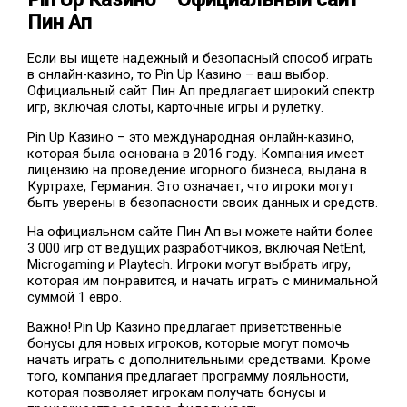
Пин Ап
Если вы ищете надежный и безопасный способ играть
в онлайн-казино, то Pin Up Казино – ваш выбор.
Официальный сайт Пин Ап предлагает широкий спектр
игр, включая слоты, карточные игры и рулетку.
Pin Up Казино – это международная онлайн-казино,
которая была основана в 2016 году. Компания имеет
лицензию на проведение игорного бизнеса, выдана в
Куртрахе, Германия. Это означает, что игроки могут
быть уверены в безопасности своих данных и средств.
На официальном сайте Пин Ап вы можете найти более
3 000 игр от ведущих разработчиков, включая NetEnt,
Microgaming и Playtech. Игроки могут выбрать игру,
которая им понравится, и начать играть с минимальной
суммой 1 евро.
Важно! Pin Up Казино предлагает приветственные
бонусы для новых игроков, которые могут помочь
начать играть с дополнительными средствами. Кроме
того, компания предлагает программу лояльности,
которая позволяет игрокам получать бонусы и