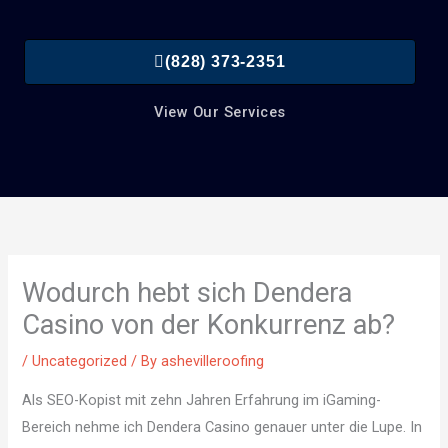
(828) 373-2351
View Our Services
Wodurch hebt sich Dendera
Casino von der Konkurrenz ab?
/
Uncategorized
/ By
ashevilleroofing
Als SEO-Kopist mit zehn Jahren Erfahrung im iGaming-
Bereich nehme ich Dendera Casino genauer unter die Lupe. In