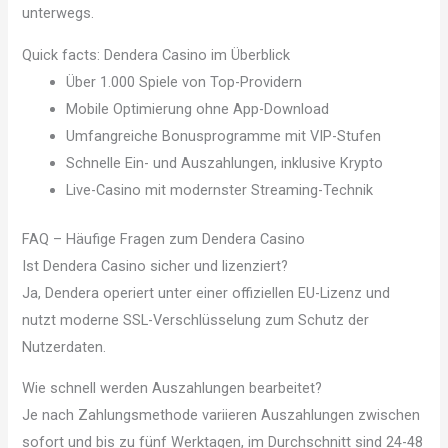
unterwegs.
Quick facts: Dendera Casino im Überblick
Über 1.000 Spiele von Top-Providern
Mobile Optimierung ohne App-Download
Umfangreiche Bonusprogramme mit VIP-Stufen
Schnelle Ein- und Auszahlungen, inklusive Krypto
Live-Casino mit modernster Streaming-Technik
FAQ – Häufige Fragen zum Dendera Casino
Ist Dendera Casino sicher und lizenziert?
Ja, Dendera operiert unter einer offiziellen EU-Lizenz und
nutzt moderne SSL-Verschlüsselung zum Schutz der
Nutzerdaten.
Wie schnell werden Auszahlungen bearbeitet?
Je nach Zahlungsmethode variieren Auszahlungen zwischen
sofort und bis zu fünf Werktagen, im Durchschnitt sind 24-48