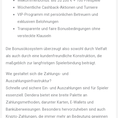
Willkommenbonus: Bis zu 200 € + 100 Freispiele
Wöchentliche Cashback-Aktionen und Turniere
VIP-Programm mit persönlichen Betreuern und
exklusiven Belohnungen
Transparente und faire Bonusbedingungen ohne
versteckte Klauseln
Die Bonusökosystem überzeugt also sowohl durch Vielfalt
als auch durch eine kundenfreundliche Konstruktion, die
maßgeblich zur langfristigen Spielerbindung beiträgt.
Wie gestaltet sich die Zahlungs- und
Auszahlungsinfrastruktur?
Schnelle und sichere Ein- und Auszahlungen sind für Spieler
essenziell. Dendera bietet eine breite Palette an
Zahlungsmethoden, darunter Karten, E-Wallets und
Banküberweisungen. Besonders hervorzuheben sind auch
Krypto-Zahlungen, die immer mehr an Bedeutung gewinnen