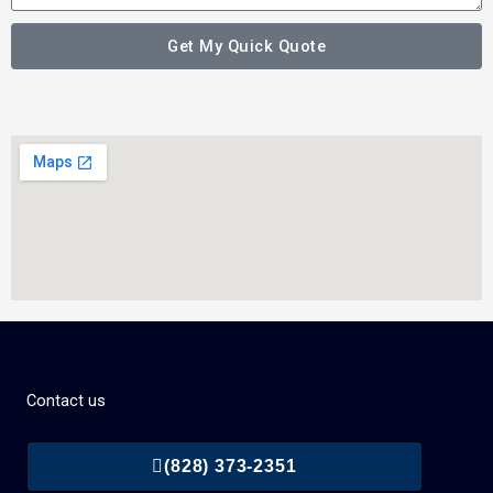
Get My Quick Quote
Contact us
(828) 373-2351