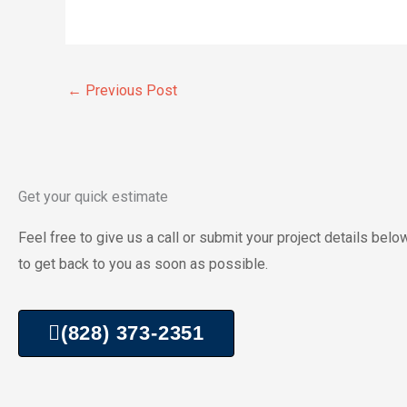
←
Previous Post
Get your quick estimate
Feel free to give us a call or submit your project details bel
to get back to you as soon as possible.
(828) 373-2351