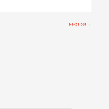
Next Post
→