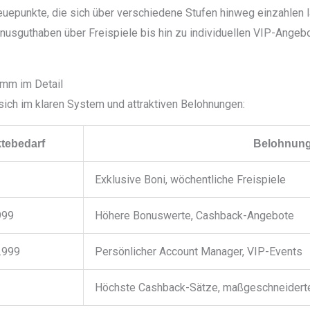
uepunkte, die sich über verschiedene Stufen hinweg einzahlen l
usguthaben über Freispiele bis hin zu individuellen VIP-Angebot
amm im Detail
sich im klaren System und attraktiven Belohnungen:
tebedarf
Belohnun
Exklusive Boni, wöchentliche Freispiele
999
Höhere Bonuswerte, Cashback-Angebote
.999
Persönlicher Account Manager, VIP-Events
Höchste Cashback-Sätze, maßgeschneidert