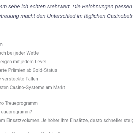
mm sehe ich echten Mehrwert. Die Belohnungen passen 
Betreuung macht den Unterschied im täglichen Casinobetr
mm
ch bei jeder Wette
eigen mit jedem Level
rte Prämien ab Gold-Status
 versteckte Fallen
nsten Casino-Systeme am Markt
aro Treueprogramm
 Treueprogramm?
em Einsatzvolumen. Je höher Ihre Einsätze, desto schneller steig