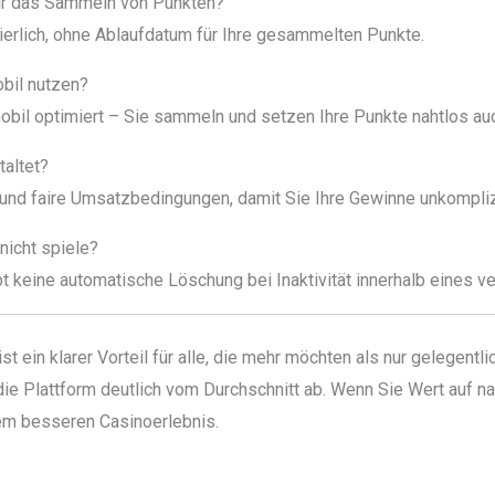
für das Sammeln von Punkten?
ierlich, ohne Ablaufdatum für Ihre gesammelten Punkte.
bil nutzen?
mobil optimiert – Sie sammeln und setzen Ihre Punkte nahtlos au
taltet?
 und faire Umsatzbedingungen, damit Sie Ihre Gewinne unkompliz
nicht spiele?
bt keine automatische Löschung bei Inaktivität innerhalb eines v
 ein klarer Vorteil für alle, die mehr möchten als nur gelegentli
die Plattform deutlich vom Durchschnitt ab. Wenn Sie Wert auf na
em besseren Casinoerlebnis.