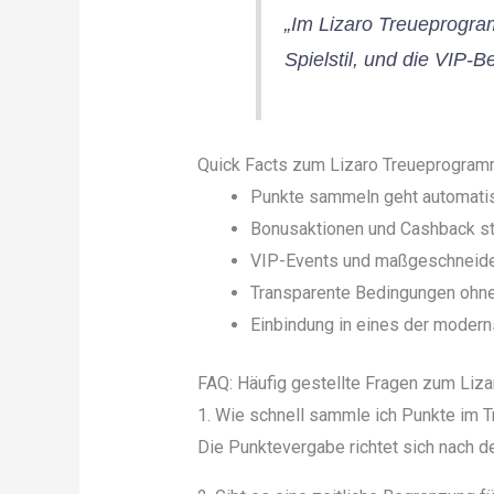
„Im Lizaro Treueprogra
Spielstil, und die VIP-
Quick Facts zum Lizaro Treueprogra
Punkte sammeln geht automatis
Bonusaktionen und Cashback st
VIP-Events und maßgeschneide
Transparente Bedingungen ohne
Einbindung in eines der moder
FAQ: Häufig gestellte Fragen zum Liz
1. Wie schnell sammle ich Punkte im
Die Punktevergabe richtet sich nach d