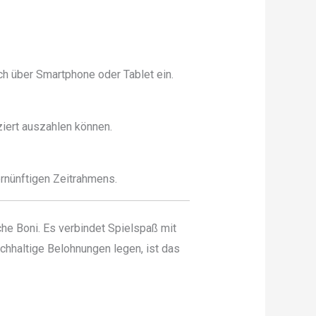
ch über Smartphone oder Tablet ein.
iert auszahlen können.
ernünftigen Zeitrahmens.
che Boni. Es verbindet Spielspaß mit
chhaltige Belohnungen legen, ist das