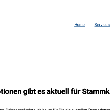
Home
Services
tionen gibt es aktuell für Stamm