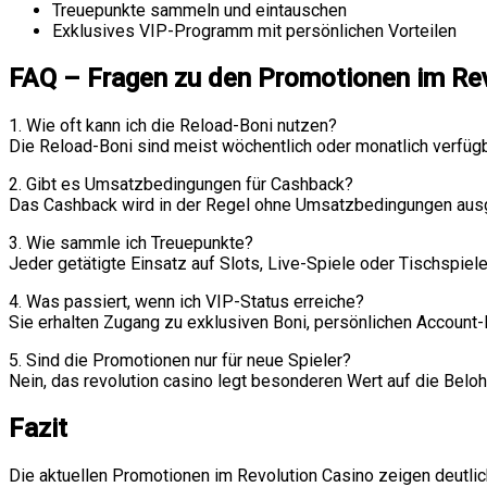
Treuepunkte sammeln und eintauschen
Exklusives VIP-Programm mit persönlichen Vorteilen
FAQ – Fragen zu den Promotionen im Rev
1. Wie oft kann ich die Reload-Boni nutzen?
Die Reload-Boni sind meist wöchentlich oder monatlich verfügba
2. Gibt es Umsatzbedingungen für Cashback?
Das Cashback wird in der Regel ohne Umsatzbedingungen ausgeza
3. Wie sammle ich Treuepunkte?
Jeder getätigte Einsatz auf Slots, Live-Spiele oder Tischspiel
4. Was passiert, wenn ich VIP-Status erreiche?
Sie erhalten Zugang zu exklusiven Boni, persönlichen Account
5. Sind die Promotionen nur für neue Spieler?
Nein, das revolution casino legt besonderen Wert auf die Bel
Fazit
Die aktuellen Promotionen im Revolution Casino zeigen deutli