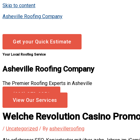
Skip to content
Asheville Roofing Company
Get your Quick Estimate
Your Local Roofing Service
Asheville Roofing Company
The Premier Roofing Experts in Asheville
(828) 373-2351
View Our Services
Welche Revolution Casino Promo
/
Uncategorized
/ By
ashevilleroofing