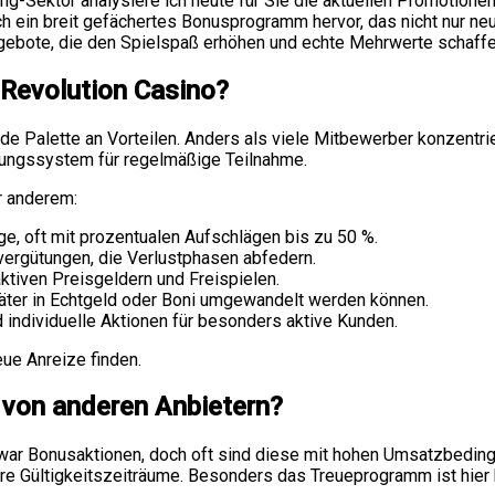
ng-Sektor analysiere ich heute für Sie die aktuellen Promotione
h ein breit gefächertes Bonusprogramm hervor, das nicht nur ne
ngebote, die den Spielspaß erhöhen und echte Mehrwerte schaffe
Revolution Casino?
e Palette an Vorteilen. Anders als viele Mitbewerber konzentrier
nungssystem für regelmäßige Teilnahme.
r anderem:
e, oft mit prozentualen Aufschlägen bis zu 50 %.
ergütungen, die Verlustphasen abfedern.
ktiven Preisgeldern und Freispielen.
päter in Echtgeld oder Boni umgewandelt werden können.
individuelle Aktionen für besonders aktive Kunden.
eue Anreize finden.
 von anderen Anbietern?
 zwar Bonusaktionen, doch oft sind diese mit hohen Umsatzbedin
e Gültigkeitszeiträume. Besonders das Treueprogramm ist hier he