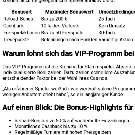
sondern auch für gelegentliche Spieler attraktiv bleibt.
Bonusart
Maximaler Bonuswert
Umsatzbedingu
Reload-Bonus
Bis zu 200 €
25-fach
Cashback
10 % des Verlusts
Kein Umsatz
Freispielaktionen
Bis zu 50 Freispiele
30-fach
Treuepunkte
Belohnungen nach Punkten
Variiert je Aktion
Warum lohnt sich das VIP-Programm bei
Das VIP-Programm ist die Krönung für Stammspieler. Abseits d
individualisierte Boni zählen. Dazu zählen schnellere Auszahl
entscheidender Faktor bei der Wahl ihres Casinos.
„Als erfahrener Spieler weiß ich, wie wertvoll solche Programm
wenigen Anbietern erlebt habe“, so ein langjähriger Kunde.
Auf einen Blick: Die Bonus-Highlights f
Reload-Boni bis zu 50 % auf wiederholte Einzahlungen
Monatliches Cashback bis zu 10 %
Regelmäßige Turniere mit hohen Preisgeldern