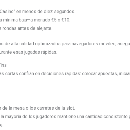
 Casino” en menos de diez segundos.
ta mínima baja—a menudo €5 o €10.
 rondas antes de alejarte.
os de alta calidad optimizados para navegadores móviles, asegu
urante esas jugadas rápidas.
Wins
 cortas confían en decisiones rápidas: colocar apuestas, iniciar
 de la mesa o los carretes de la slot.
la mayoría de los jugadores mantiene una cantidad consistente 
e.