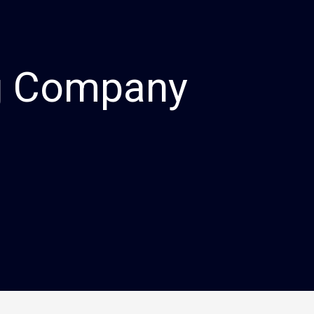
ng Company