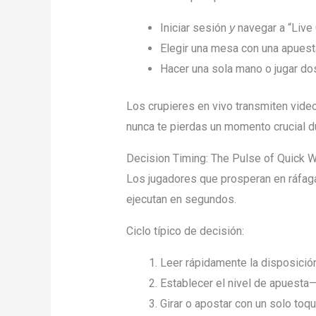
Iniciar sesión
navegar a “Live
y
Elegir una mesa con una apues
Hacer una sola mano o jugar dos
Los crupieres en vivo transmiten vide
nunca te pierdas un momento crucial d
Decision Timing: The Pulse of Quick 
Los jugadores que prosperan en ráfagas
ejecutan en segundos.
Ciclo típico de decisión:
Leer rápidamente la disposición
Establecer el nivel de apuesta—
Girar o apostar con un solo toqu