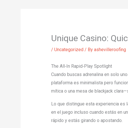
Unique Casino: Quic
/
Uncategorized
/ By
ashevilleroofing
The All‑In Rapid‑Play Spotlight
Cuando buscas adrenalina en solo unos
plataforma es minimalista pero funcion
mítica o una mesa de blackjack clara—
Lo que distingue esta experiencia es 
en el juego incluso cuando estás en un
rápido y estás girando o apostando.