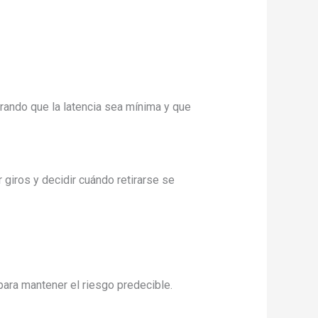
rando que la latencia sea mínima y que
 giros y decidir cuándo retirarse se
para mantener el riesgo predecible.