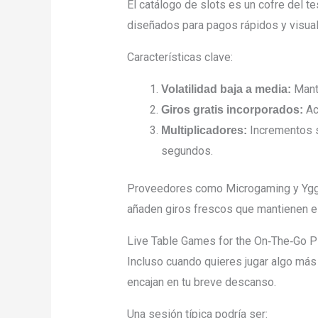
El catálogo de slots es un cofre del t
diseñados para pagos rápidos y visuale
Características clave:
Manti
Volatilidad baja a media:
Ac
Giros gratis incorporados:
Incrementos s
Multiplicadores:
segundos.
Proveedores como Microgaming y Yggd
añaden giros frescos que mantienen el
Live Table Games for the On‑The‑Go P
Incluso cuando quieres jugar algo más
encajan en tu breve descanso.
Una sesión típica podría ser: