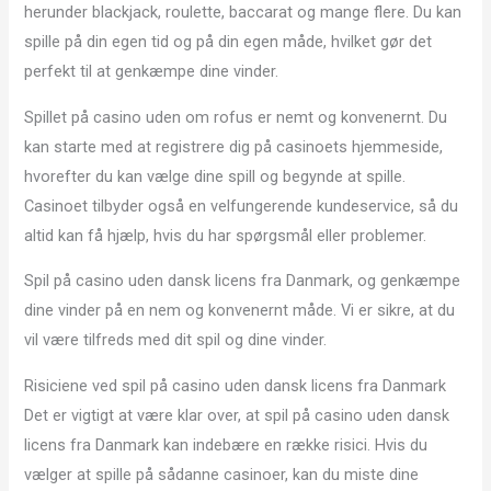
herunder blackjack, roulette, baccarat og mange flere. Du kan
spille på din egen tid og på din egen måde, hvilket gør det
perfekt til at genkæmpe dine vinder.
Spillet på casino uden om rofus er nemt og konvenernt. Du
kan starte med at registrere dig på casinoets hjemmeside,
hvorefter du kan vælge dine spill og begynde at spille.
Casinoet tilbyder også en velfungerende kundeservice, så du
altid kan få hjælp, hvis du har spørgsmål eller problemer.
Spil på casino uden dansk licens fra Danmark, og genkæmpe
dine vinder på en nem og konvenernt måde. Vi er sikre, at du
vil være tilfreds med dit spil og dine vinder.
Risiciene ved spil på casino uden dansk licens fra Danmark
Det er vigtigt at være klar over, at spil på casino uden dansk
licens fra Danmark kan indebære en række risici. Hvis du
vælger at spille på sådanne casinoer, kan du miste dine