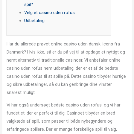
spil?
Velg et casino uden rofus
Udbetaling
Har du allerede prøvet online casino uden dansk licens fra
Danmark? Hvis ikke, så er du på vej til at opdage et nyttigt og
nemt alternativ til traditionelle casinoer. Vi anbefaler online
casino uden rofus nem udbetaling, der er et af de bedste
casino uden rofus til at spille på. Dette casino tilbyder hurtige
og sikre udbetalinger, så du kan genbringe dine vinster
snarest muligt.
Vi har også undersøgt bedste casino uden rofus, og vi har
fundet et, der er perfekt til dig. Casinoet tilbyder en bred
valgkæde af spill, som passer til både nybegyndere og
erfaringede spillere. Der er mange forskellige spill til valg,