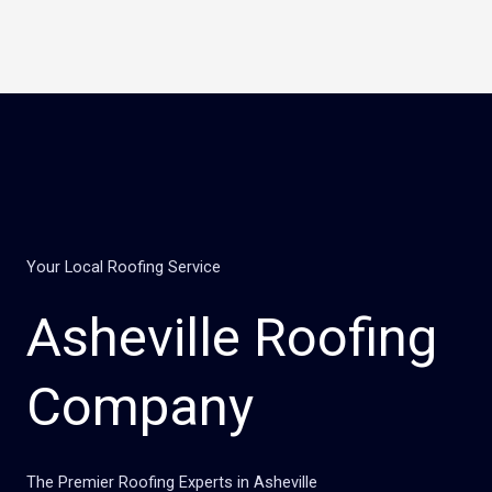
Skip
to
content
Your Local Roofing Service
Asheville Roofing
Company
The Premier Roofing Experts in Asheville