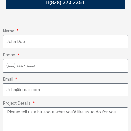
(828) 373-2351
Name
Phone
Email
Project Details