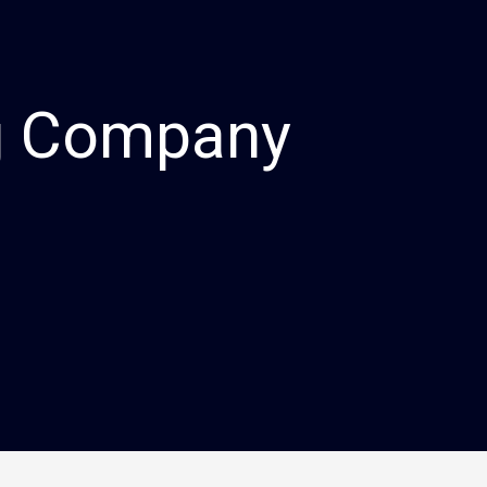
ng Company