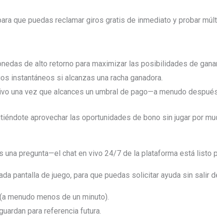
ara que puedas reclamar giros gratis de inmediato y probar múlt
onedas de alto retorno para maximizar las posibilidades de gan
gos instantáneos si alcanzas una racha ganadora.
ctivo una vez que alcances un umbral de pago—a menudo después
itiéndote aprovechar las oportunidades de bono sin jugar por mu
 una pregunta—el chat en vivo 24/7 de la plataforma está listo
da pantalla de juego, para que puedas solicitar ayuda sin salir de
(a menudo menos de un minuto).
guardan para referencia futura.