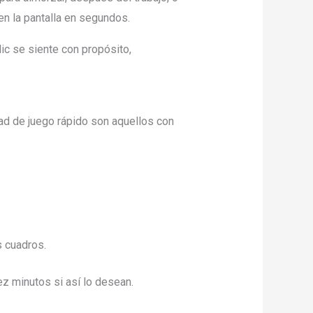
en la pantalla en segundos.
ic se siente con propósito,
ad de juego rápido son aquellos con
s cuadros.
z minutos si así lo desean.