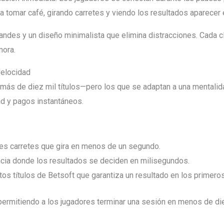
 tomar café, girando carretes y viendo los resultados aparecer 
randes y un diseño minimalista que elimina distracciones. Cada cl
mora.
velocidad
ás de diez mil títulos—pero los que se adaptan a una mentalid
dad y pagos instantáneos.
es carretes que gira en menos de un segundo.
encia donde los resultados se deciden en milisegundos.
rtos títulos de Betsoft que garantiza un resultado en los primero
 permitiendo a los jugadores terminar una sesión en menos de die