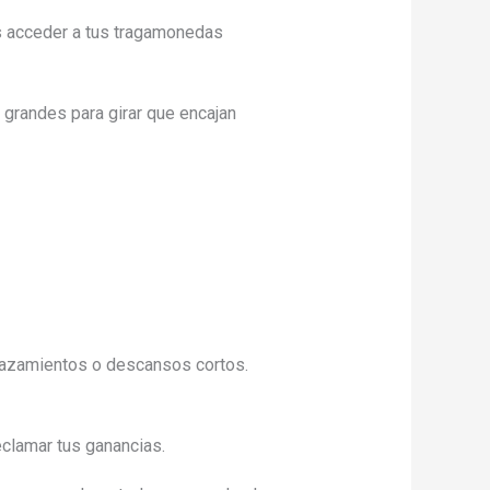
s acceder a tus tragamonedas
 grandes para girar que encajan
plazamientos o descansos cortos.
eclamar tus ganancias.