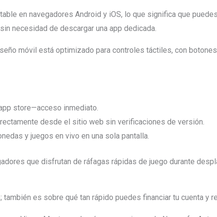
able en navegadores Android y iOS, lo que significa que puede
 sin necesidad de descargar una app dedicada.
seño móvil está optimizado para controles táctiles, con botones
 app store—acceso inmediato.
rectamente desde el sitio web sin verificaciones de versión.
nedas y juegos en vivo en una sola pantalla.
ugadores que disfrutan de ráfagas rápidas de juego durante des
o; también es sobre qué tan rápido puedes financiar tu cuenta y r