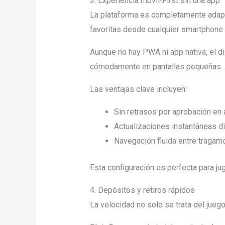
3. Experiencia móvil‑First sin una app
La plataforma es completamente adapt
favoritas desde cualquier smartphone
Aunque no hay PWA ni app nativa, el di
cómodamente en pantallas pequeñas.
Las ventajas clave incluyen:
Sin retrasos por aprobación en
Actualizaciones instantáneas di
Navegación fluida entre tragamo
Esta configuración es perfecta para j
4. Depósitos y retiros rápidos
La velocidad no solo se trata del jueg