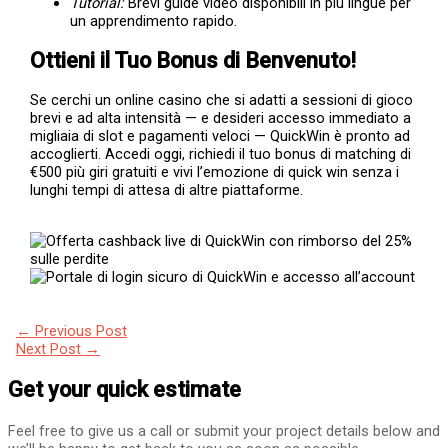
Tutorial:
Brevi guide video disponibili in più lingue per
un apprendimento rapido.
Ottieni il Tuo Bonus di Benvenuto!
Se cerchi un online casino che si adatti a sessioni di gioco
brevi e ad alta intensità — e desideri accesso immediato a
migliaia di slot e pagamenti veloci — QuickWin è pronto ad
accoglierti. Accedi oggi, richiedi il tuo bonus di matching di
€500 più giri gratuiti e vivi l’emozione di quick win senza i
lunghi tempi di attesa di altre piattaforme.
←
Previous Post
Next Post
→
Get your quick estimate
Feel free to give us a call or submit your project details below and