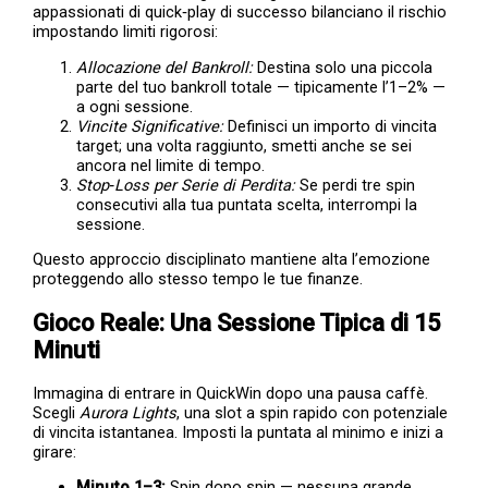
appassionati di quick‑play di successo bilanciano il rischio
impostando limiti rigorosi:
Allocazione del Bankroll:
Destina solo una piccola
parte del tuo bankroll totale — tipicamente l’1–2% —
a ogni sessione.
Vincite Significative:
Definisci un importo di vincita
target; una volta raggiunto, smetti anche se sei
ancora nel limite di tempo.
Stop‑Loss per Serie di Perdita:
Se perdi tre spin
consecutivi alla tua puntata scelta, interrompi la
sessione.
Questo approccio disciplinato mantiene alta l’emozione
proteggendo allo stesso tempo le tue finanze.
Gioco Reale: Una Sessione Tipica di 15
Minuti
Immagina di entrare in QuickWin dopo una pausa caffè.
Scegli
Aurora Lights
, una slot a spin rapido con potenziale
di vincita istantanea. Imposti la puntata al minimo e inizi a
girare:
Minuto 1–3:
Spin dopo spin — nessuna grande