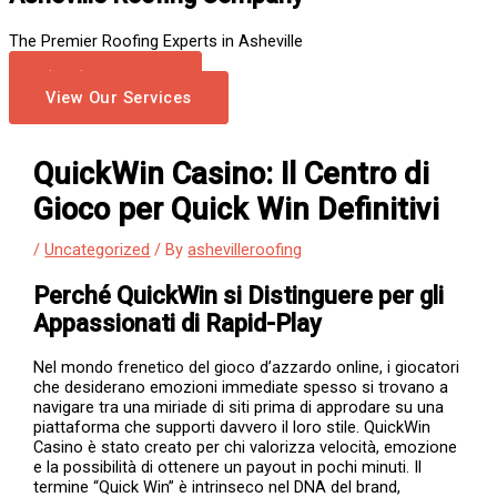
The Premier Roofing Experts in Asheville
(828) 373-2351
View Our Services
QuickWin Casino: Il Centro di
Gioco per Quick Win Definitivi
/
Uncategorized
/ By
ashevilleroofing
Perché QuickWin si Distinguere per gli
Appassionati di Rapid-Play
Nel mondo frenetico del gioco d’azzardo online, i giocatori
che desiderano emozioni immediate spesso si trovano a
navigare tra una miriade di siti prima di approdare su una
piattaforma che supporti davvero il loro stile. QuickWin
Casino è stato creato per chi valorizza velocità, emozione
e la possibilità di ottenere un payout in pochi minuti. Il
termine “Quick Win” è intrinseco nel DNA del brand,