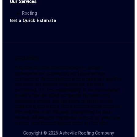
Our Services
Roofing
Get a Quick Estimate
DISCLAIMER
This site is a free referral service to assist
homeowners in connecting with local service
contractors. All contractors are independent and this
site does not warrant or guarantee any work
performed. It is the responsibility of the homeowner
to verify that the hired contractor furnishes the
necessary license and insurance required for the
work being performed. Some reviews listed either on
this website or on 3rd party listings may be paid
reviews. All persons depicted in a photo or video are
models and not contractors listed on this site.
Copyright © 2026 Asheville Roofing Company