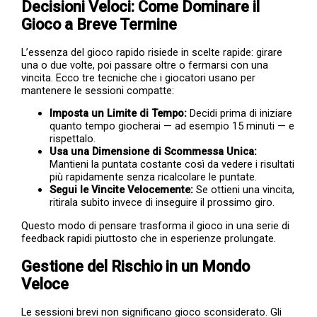
Decisioni Veloci: Come Dominare il
Gioco a Breve Termine
L’essenza del gioco rapido risiede in scelte rapide: girare
una o due volte, poi passare oltre o fermarsi con una
vincita. Ecco tre tecniche che i giocatori usano per
mantenere le sessioni compatte:
Imposta un Limite di Tempo:
Decidi prima di iniziare
quanto tempo giocherai — ad esempio 15 minuti — e
rispettalo.
Usa una Dimensione di Scommessa Unica:
Mantieni la puntata costante così da vedere i risultati
più rapidamente senza ricalcolare le puntate.
Segui le Vincite Velocemente:
Se ottieni una vincita,
ritirala subito invece di inseguire il prossimo giro.
Questo modo di pensare trasforma il gioco in una serie di
feedback rapidi piuttosto che in esperienze prolungate.
Gestione del Rischio in un Mondo
Veloce
Le sessioni brevi non significano gioco sconsiderato. Gli