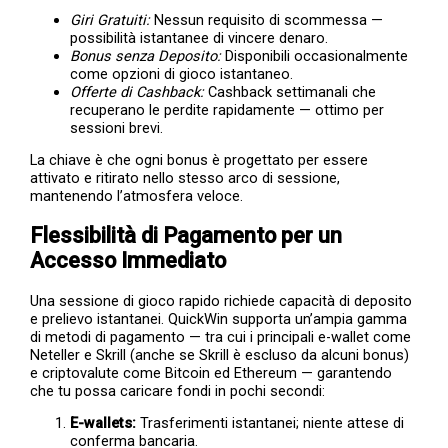
Giri Gratuiti:
Nessun requisito di scommessa —
possibilità istantanee di vincere denaro.
Bonus senza Deposito:
Disponibili occasionalmente
come opzioni di gioco istantaneo.
Offerte di Cashback:
Cashback settimanali che
recuperano le perdite rapidamente — ottimo per
sessioni brevi.
La chiave è che ogni bonus è progettato per essere
attivato e ritirato nello stesso arco di sessione,
mantenendo l’atmosfera veloce.
Flessibilità di Pagamento per un
Accesso Immediato
Una sessione di gioco rapido richiede capacità di deposito
e prelievo istantanei. QuickWin supporta un’ampia gamma
di metodi di pagamento — tra cui i principali e-wallet come
Neteller e Skrill (anche se Skrill è escluso da alcuni bonus)
e criptovalute come Bitcoin ed Ethereum — garantendo
che tu possa caricare fondi in pochi secondi:
E-wallets:
Trasferimenti istantanei; niente attese di
conferma bancaria.