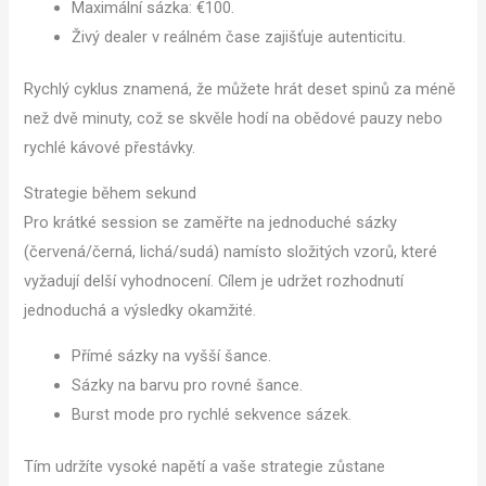
Maximální sázka: €100.
Živý dealer v reálném čase zajišťuje autenticitu.
Rychlý cyklus znamená, že můžete hrát deset spinů za méně
než dvě minuty, což se skvěle hodí na obědové pauzy nebo
rychlé kávové přestávky.
Strategie během sekund
Pro krátké session se zaměřte na jednoduché sázky
(červená/černá, lichá/sudá) namísto složitých vzorů, které
vyžadují delší vyhodnocení. Cílem je udržet rozhodnutí
jednoduchá a výsledky okamžité.
Přímé sázky na vyšší šance.
Sázky na barvu pro rovné šance.
Burst mode pro rychlé sekvence sázek.
Tím udržíte vysoké napětí a vaše strategie zůstane