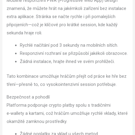
Mobilně responzivní PWA (Progressive Web App) design
znamená, že můžete hrát na jakémkoli zařízení bez instalace
extra aplikace. Stránka se načte rychle i při pomalejších
připojeních—což je klíčové pro krátké session, kde každý
sekunda hraje roli.
Rychlé načítání pod 3 sekundy na mobilních sítích.
Responzivní rozhraní se přizpůsobí jakékoli obrazovce.
Žádná instalace, hrajte ihned ve svém prohlížeči.
Tato kombinace umožňuje hráčům přejít od práce ke hře bez
tření—přesně to, co vysokointenzivní session potřebuje.
Bezpečnost a pohodlí
Platforma podporuje crypto platby spolu s tradičními
e‑wallety a kartami, což hráčům umožňuje rychlé vklady, které
okamžitě zamknou prostředky.
Žádné poplatky za vklad u všech metod.