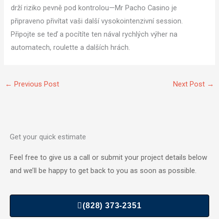
drží riziko pevně pod kontrolou—Mr Pacho Casino je
připraveno přivítat vaši další vysokointenzivní session.
Připojte se teď a pocítíte ten nával rychlých výher na
automatech, roulette a dalších hrách.
←
Previous Post
Next Post
→
Get your quick estimate
Feel free to give us a call or submit your project details below
and we’ll be happy to get back to you as soon as possible.
(828) 373-2351