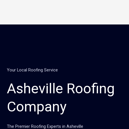
Skip
to
content
Your Local Roofing Service
Asheville Roofing
Company
The Premier Roofing Experts in Asheville