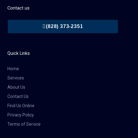
Contact us
(828) 373-2351
Quick Links
Home
Services
About Us
Contact Us
Find Us Online
Privacy Policy
Terms of Service