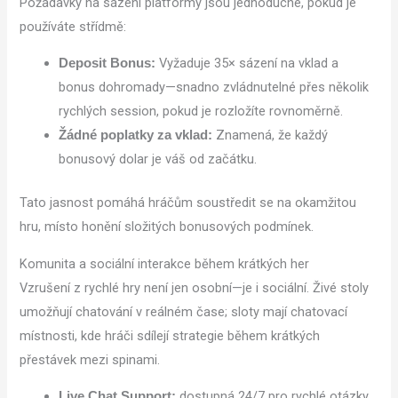
Požadavky na sázení platformy jsou jednoduché, pokud je
používáte střídmě:
Vyžaduje 35× sázení na vklad a
Deposit Bonus:
bonus dohromady—snadno zvládnutelné přes několik
rychlých session, pokud je rozložíte rovnoměrně.
Znamená, že každý
Žádné poplatky za vklad:
bonusový dolar je váš od začátku.
Tato jasnost pomáhá hráčům soustředit se na okamžitou
hru, místo honění složitých bonusových podmínek.
Komunita a sociální interakce během krátkých her
Vzrušení z rychlé hry není jen osobní—je i sociální. Živé stoly
umožňují chatování v reálném čase; sloty mají chatovací
místnosti, kde hráči sdílejí strategie během krátkých
přestávek mezi spinami.
dostupná 24/7 pro rychlé otázky
Live Chat Support: