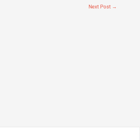
Next Post
→