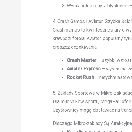
Wynik ogłoszony z błyskiem zwyc
4. Crash Games i Aviator: Szybka Ście
Crash games to kwintesencja gry o w
krawędzi fotela. Aviator, popularny t
dreszcz oczekiwania.
Crash Master
– szybki wzrost
Aviator Express
– wyścig na w
Rocket Rush
– natychmiastowa 
5. Zakłady Sportowe w Mikro‑zakłada
Dla miłośników sportu, MegaPari oferu
Użytkownicy mogą obstawiać na trans
Dlaczego Mikro‑zakłady Są Atrakcyjne
Brak długiego oczekiwania.