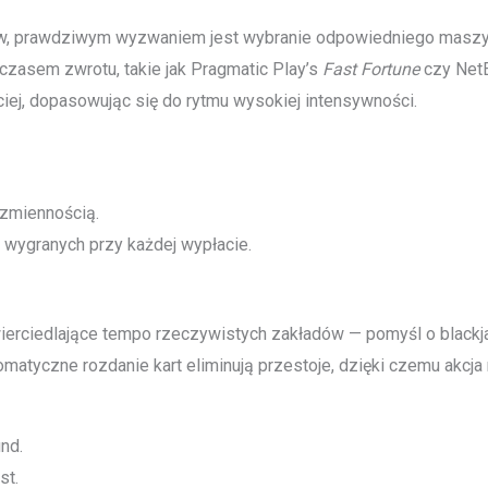
ułów, prawdziwym wyzwaniem jest wybranie odpowiedniego maszy
 czasem zwrotu, takie jak Pragmatic Play’s
Fast Fortune
czy Net
ciej, dopasowując się do rytmu wysokiej intensywności.
 zmiennością.
 wygranych przy każdej wypłacie.
zwierciedlające tempo rzeczywistych zakładów — pomyśl o blackj
matyczne rozdanie kart eliminują przestoje, dzięki czemu akcja 
nd.
st.