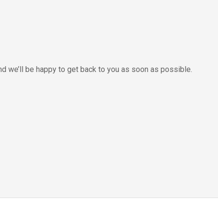
and we’ll be happy to get back to you as soon as possible.