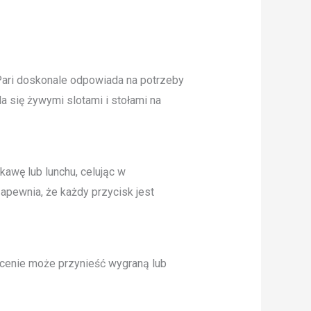
Pari doskonale odpowiada na potrzeby
a się żywymi slotami i stołami na
kawę lub lunchu, celując w
apewnia, że każdy przycisk jest
rócenie może przynieść wygraną lub