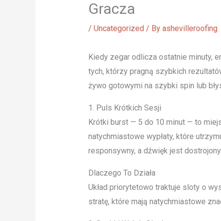
Gracza
/
Uncategorized
/ By
ashevilleroofing
Kiedy zegar odlicza ostatnie minuty,
tych, którzy pragną szybkich rezultató
żywo gotowymi na szybki spin lub bły
1. Puls Krótkich Sesji
Krótki burst — 5 do 10 minut — to mie
natychmiastowe wypłaty, które utrzym
responsywny, a dźwięk jest dostrojon
Dlaczego To Działa
Układ priorytetowo traktuje sloty o w
stratę, które mają natychmiastowe zna