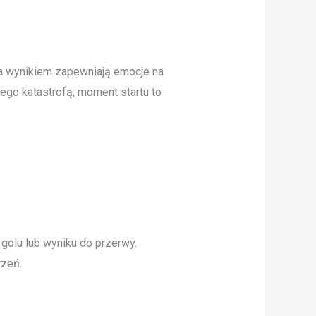
a wynikiem zapewniają emocje na
ego katastrofą; moment startu to
golu lub wyniku do przerwy.
rzeń.