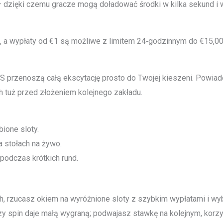
 — dzięki czemu gracze mogą doładować środki w kilka sekund i
1, a wypłaty od €1 są możliwe z limitem 24‑godzinnym do €15,0
OS przenoszą całą ekscytację prosto do Twojej kieszeni. Powia
h tuż przed złożeniem kolejnego zakładu.
bione sloty.
 stołach na żywo.
odczas krótkich rund.
, rzucasz okiem na wyróżnione sloty z szybkim wypłatami i wybi
szy spin daje małą wygraną; podwajasz stawkę na kolejnym, korz