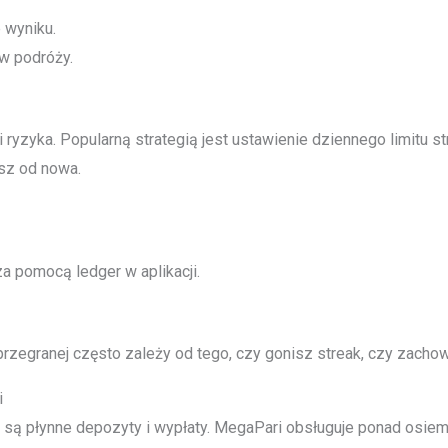
 wyniku.
w podróży.
i ryzyka. Popularną strategią jest ustawienie dziennego limitu st
sz od nowa.
a pomocą ledger w aplikacji.
zegranej często zależy od tego, czy gonisz streak, czy zachow
i
są płynne depozyty i wypłaty. MegaPari obsługuje ponad osiem