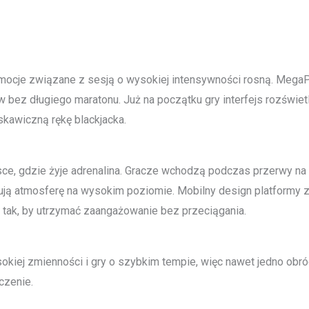
 emocje związane z sesją o wysokiej intensywności rosną. Mega
w bez długiego maratonu. Już na początku gry interfejs rozświetl
skawiczną rękę blackjacka.
jsce, gdzie żyje adrenalina. Gracze wchodzą podczas przerwy na 
ują atmosferę na wysokim poziomie. Mobilny design platformy z
y tak, by utrzymać zaangażowanie bez przeciągania.
ysokiej zmienności i gry o szybkim tempie, więc nawet jedno ob
czenie.