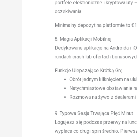
portfele elektroniczne i kryptowaluty
oczekiwania.
Minimalny depozyt na platformie to €
8. Magia Aplikacji Mobilnej
Dedykowane aplikacje na Androida i i
rundach crash lub ofertach bonusowyc
Funkcje Ulepszające Krótką Grę
Obrót jednym kliknięciem na ulu
Natychmiastowe obstawianie na
Rozmowa na żywo z dealerami p
9. Typowa Sesja Trwająca Pięć Minut
Logujesz się podczas przerwy na lunch
wypłaca co drugi spin średnio. Pierw