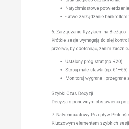
Natychmiastowe potwierdzenie
Łatwe zarządzanie bankrollem 
6. Zarządzanie Ryzykiem na Bieżąco
Krótkie sesje wymagają ścisłej kontrol
przerwę, by odetchnąć, zanim zacznie
Ustalony próg strat (np. €20).
Stosuj małe stawki (np. €1–€5).
Monitoruj wygrane i przegrane z
Szybki Czas Decyzji
Decyzja o ponownym obstawieniu po pr
7. Natychmiastowy Przepływ Płatnośc
Kluczowym elementem szybkich sesji 