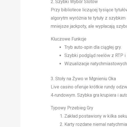
2. Szybki Wybór Slotów
Przy bibliotece liczącej tysiące tyt
algorytm wyróżnia te tytuły z szybkim
mniejsze jackpoty, ale wypłacają szyb
Kluczowe Funkcje
Tryb auto‑spin dla ciągłej gry.
Szybki podgląd reelów z RTP i
Wizualizacje natychmiastowych
3. Stoły na Żywo w Mgnieniu Oka
Live casino oferuje krótkie rundy od
4‑rundowym. Szybka gra krupiera i auto
Typowy Przebieg Gry
Zakład postawiony w kilka seku
Karty rozdane niemal natychmia