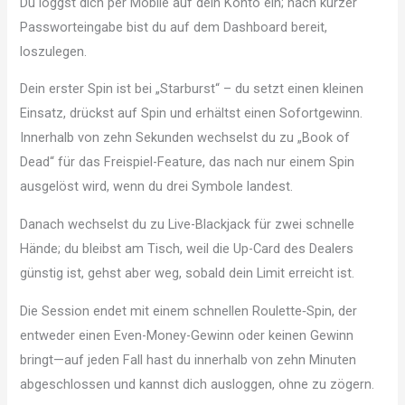
Du loggst dich per Mobile auf dein Konto ein; nach kurzer
Passworteingabe bist du auf dem Dashboard bereit,
loszulegen.
Dein erster Spin ist bei „Starburst“ – du setzt einen kleinen
Einsatz, drückst auf Spin und erhältst einen Sofortgewinn.
Innerhalb von zehn Sekunden wechselst du zu „Book of
Dead“ für das Freispiel-Feature, das nach nur einem Spin
ausgelöst wird, wenn du drei Symbole landest.
Danach wechselst du zu Live-Blackjack für zwei schnelle
Hände; du bleibst am Tisch, weil die Up-Card des Dealers
günstig ist, gehst aber weg, sobald dein Limit erreicht ist.
Die Session endet mit einem schnellen Roulette‑Spin, der
entweder einen Even-Money-Gewinn oder keinen Gewinn
bringt—auf jeden Fall hast du innerhalb von zehn Minuten
abgeschlossen und kannst dich ausloggen, ohne zu zögern.