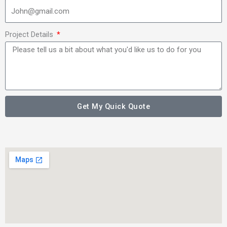
Project Details
Get My Quick Quote