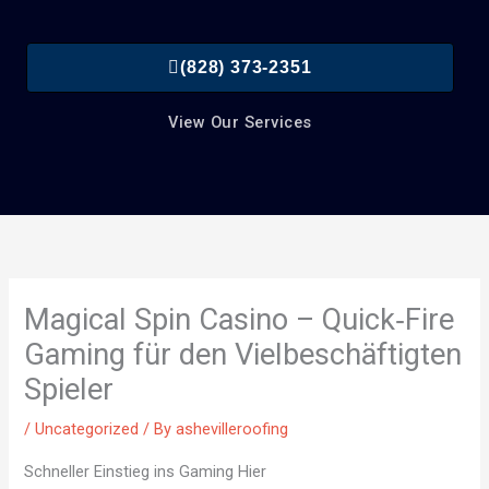
(828) 373-2351
View Our Services
Magical Spin Casino – Quick‑Fire
Gaming für den Vielbeschäftigten
Spieler
/
Uncategorized
/ By
ashevilleroofing
Schneller Einstieg ins Gaming Hier