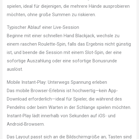
spielen, ideal für diejenigen, die mehrere Hände ausprobieren
möchten, ohne große Summen zu riskieren.
Typischer Ablauf einer Live-Session
Beginne mit einer schnellen Hand Blackjack, wechsle zu
einem raschen Roulette‑Spin, falls das Ergebnis nicht günstig
ist, und beende die Session mit einem Slot‑Spin, der eine
sofortige Auszahlung oder eine sofortige Bonusrunde
auslöst.
Mobile Instant‑Play: Unterwegs Spannung erleben
Das mobile Browser-Erlebnis ist hochwertig—kein App-
Download erforderlich—ideal für Spieler, die während des
Pendelns oder beim Warten in der Schlange spielen möchten.
Instant‑Play lädt innerhalb von Sekunden auf iOS- und
Android‑Browsern.
Das Layout passt sich an die Bildschirmgröße an; Tasten sind