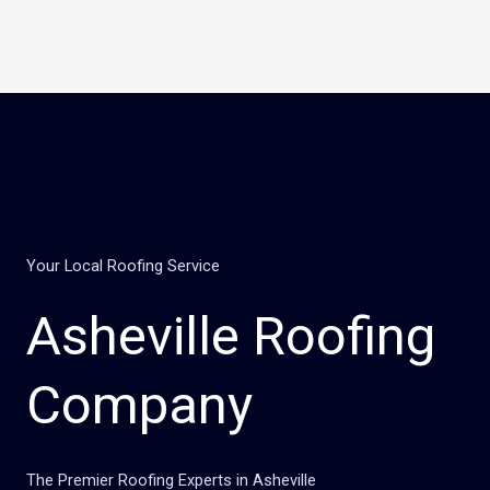
Skip
to
content
Your Local Roofing Service
Asheville Roofing
Company
The Premier Roofing Experts in Asheville