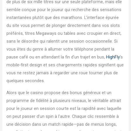
de plus de six mille titres sur une seule plateforme, mais elle
semble conçue pour le joueur qui recherche des sensations
instantanées plutôt que des marathons. L’interface épurée
du site vous permet de plonger directement dans vos slots
préférés, titres Megaways ou tables avec croupier en direct,
sans le désordre qui ralentit une session occasionnelle. Si
vous êtes du genre à allumer votre téléphone pendant la
pause café ou en attendant la fin d’un trajet en bus,
HighFly
’s
mobile‑first design et ses chargements rapides signifient que
vous ne restez jamais à regarder une roue tourner plus de
quelques secondes.
Alors que le casino propose des bonus généreux et un
programme de fidélité à plusieurs niveaux, le véritable attrait
pour le joueur en session courte est la rapidité avec laquelle
on peut passer d’un spin à l’autre. Chaque clic ressemble à
une décision dans un match rapide—pas de menus longs,