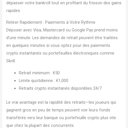
dépasser votre bankroll tout en profitant du frisson des gains
rapides.
Retirer Rapidement : Paiements à Votre Rythme
Déposer avec Visa, Mastercard ou Google Pay prend moins
d’une minute. Les demandes de retrait peuvent être traitées
en quelques minutes si vous optez pour des paiements
crypto instantanés ou portefeuilles électroniques comme
Skrill.
Retrait minimum : €50
Limite quotidienne : €1,000
Retraits crypto instantanés disponibles 24/7
Le vrai avantage est la rapidité des retraits—les joueurs qui
gagnent gros en peu de temps peuvent voir leurs fonds
transférés vers leur banque ou portefeuille crypto plus vite
que chez la plupart des concurrents.