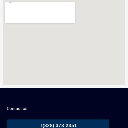
Contact us
(828) 373-2351