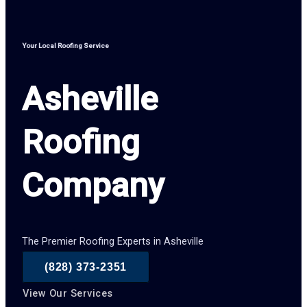
Your Local Roofing Service
Asheville
Roofing
Company
The Premier Roofing Experts in Asheville
(828) 373-2351
View Our Services