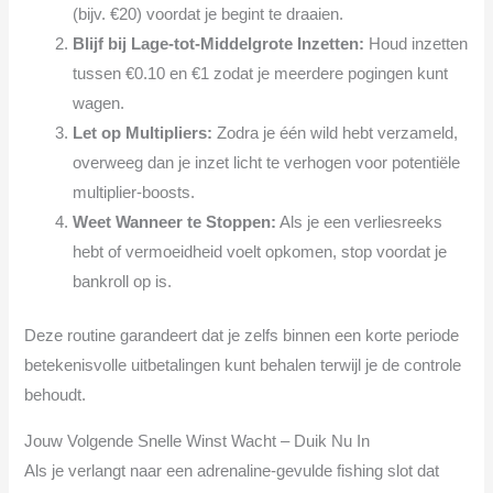
(bijv. €20) voordat je begint te draaien.
Blijf bij Lage‑tot‑Middelgrote Inzetten:
Houd inzetten
tussen €0.10 en €1 zodat je meerdere pogingen kunt
wagen.
Let op Multipliers:
Zodra je één wild hebt verzameld,
overweeg dan je inzet licht te verhogen voor potentiële
multiplier-boosts.
Weet Wanneer te Stoppen:
Als je een verliesreeks
hebt of vermoeidheid voelt opkomen, stop voordat je
bankroll op is.
Deze routine garandeert dat je zelfs binnen een korte periode
betekenisvolle uitbetalingen kunt behalen terwijl je de controle
behoudt.
Jouw Volgende Snelle Winst Wacht – Duik Nu In
Als je verlangt naar een adrenaline‑gevulde fishing slot dat