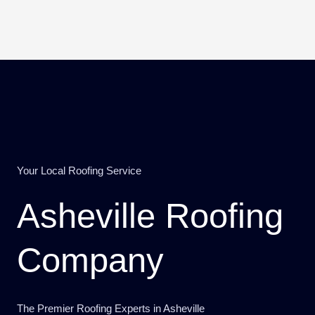
Skip
to
content
Your Local Roofing Service
Asheville Roofing
Company
The Premier Roofing Experts in Asheville