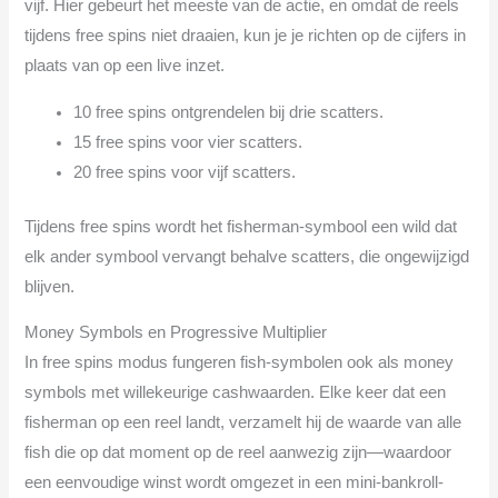
vijf. Hier gebeurt het meeste van de actie, en omdat de reels
tijdens free spins niet draaien, kun je je richten op de cijfers in
plaats van op een live inzet.
10 free spins ontgrendelen bij drie scatters.
15 free spins voor vier scatters.
20 free spins voor vijf scatters.
Tijdens free spins wordt het fisherman-symbool een wild dat
elk ander symbool vervangt behalve scatters, die ongewijzigd
blijven.
Money Symbols en Progressive Multiplier
In free spins modus fungeren fish-symbolen ook als money
symbols met willekeurige cashwaarden. Elke keer dat een
fisherman op een reel landt, verzamelt hij de waarde van alle
fish die op dat moment op de reel aanwezig zijn—waardoor
een eenvoudige winst wordt omgezet in een mini‑bankroll-