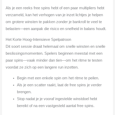
Als je een reeks free spins hebt of een paar multipliers hebt
verzameld, kan het verhogen van je inzet lichtjes je helpen
om grotere winsten te pakken zonder je bankroll te veel te
belasten—een aanpak die risico en snelheid in balans houdt.
Het Korte Hoog‑Intensieve Spelpatroon
Dit soort sessie draait helemaal om snelle winsten en snelle
beslissingsmomenten. Spelers beginnen meestal met een
paar spins—vaak minder dan tien—om het ritme te testen
voordat ze zich op een langere run inzetten.
Begin met een enkele spin om het ritme te peilen.
Als je een scatter raakt, laat de free spins je verder
brengen.
Stop nadat je je vooraf ingestelde winstdoel hebt
bereikt of na een vastgesteld aantal free spins.