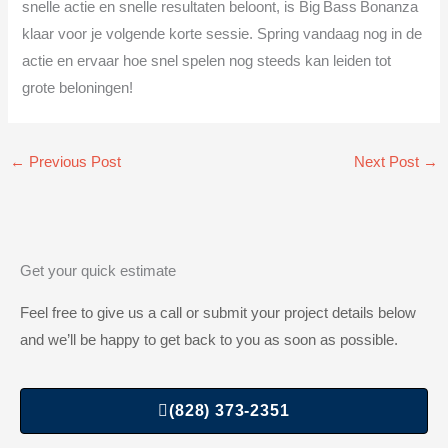
snelle actie en snelle resultaten beloont, is Big Bass Bonanza
klaar voor je volgende korte sessie. Spring vandaag nog in de
actie en ervaar hoe snel spelen nog steeds kan leiden tot
grote beloningen!
←
Previous Post
Next Post
→
Get your quick estimate
Feel free to give us a call or submit your project details below
and we’ll be happy to get back to you as soon as possible.
(828) 373-2351