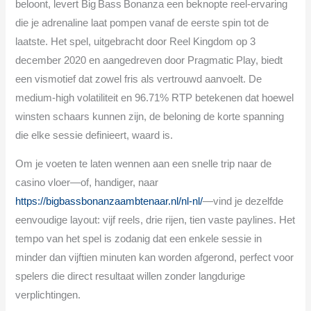
beloont, levert Big Bass Bonanza een beknopte reel-ervaring
die je adrenaline laat pompen vanaf de eerste spin tot de
laatste. Het spel, uitgebracht door Reel Kingdom op 3
december 2020 en aangedreven door Pragmatic Play, biedt
een vismotief dat zowel fris als vertrouwd aanvoelt. De
medium‑high volatiliteit en 96.71% RTP betekenen dat hoewel
winsten schaars kunnen zijn, de beloning de korte spanning
die elke sessie definieert, waard is.
Om je voeten te laten wennen aan een snelle trip naar de
casino vloer—of, handiger, naar
https://bigbassbonanzaambtenaar.nl/nl-nl/
—vind je dezelfde
eenvoudige layout: vijf reels, drie rijen, tien vaste paylines. Het
tempo van het spel is zodanig dat een enkele sessie in
minder dan vijftien minuten kan worden afgerond, perfect voor
spelers die direct resultaat willen zonder langdurige
verplichtingen.