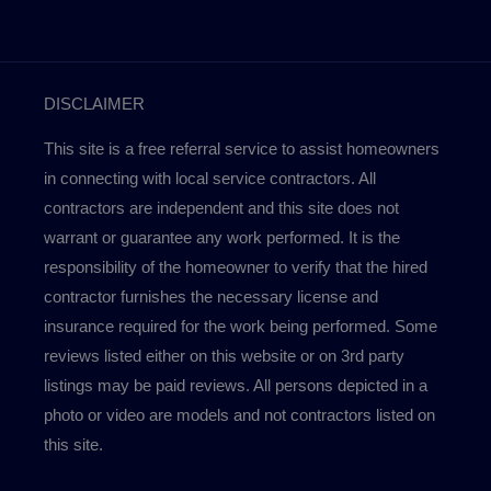
DISCLAIMER
This site is a free referral service to assist homeowners
in connecting with local service contractors. All
contractors are independent and this site does not
warrant or guarantee any work performed. It is the
responsibility of the homeowner to verify that the hired
contractor furnishes the necessary license and
insurance required for the work being performed. Some
reviews listed either on this website or on 3rd party
listings may be paid reviews. All persons depicted in a
photo or video are models and not contractors listed on
this site.