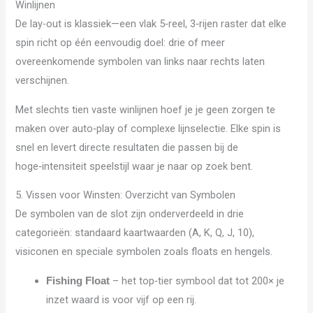
Winlijnen
De lay-out is klassiek—een vlak 5‑reel, 3‑rijen raster dat elke
spin richt op één eenvoudig doel: drie of meer
overeenkomende symbolen van links naar rechts laten
verschijnen.
Met slechts tien vaste winlijnen hoef je je geen zorgen te
maken over auto‑play of complexe lijnselectie. Elke spin is
snel en levert directe resultaten die passen bij de
hoge‑intensiteit speelstijl waar je naar op zoek bent.
5. Vissen voor Winsten: Overzicht van Symbolen
De symbolen van de slot zijn onderverdeeld in drie
categorieën: standaard kaartwaarden (A, K, Q, J, 10),
visiconen en speciale symbolen zoals floats en hengels.
– het top‑tier symbool dat tot 200× je
Fishing Float
inzet waard is voor vijf op een rij.