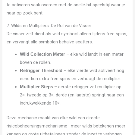
te activeren vaak overeen met de snelle‑hit speelstijl waar je
naar op zoek bent.
7. Wilds en Multipliers: De Rol van de Visser
De visser zelf dient als wild symbool alleen tijdens free spins,
en vervangt alle symbolen behalve scatters.
– elke wild landt in een meter
Wild Collection Meter
boven de rollen.
– elke vierde wild activeert nog
Retrigger Threshold
eens tien extra free spins en verhoogt de multiplier.
– eerste retrigger zet multiplier op
Multiplier Steps
2×, tweede op 3×, derde (en laatste) springt naar een
indrukwekkende 10×.
Deze mechanic maakt van elke wild een directe
risicobeheersingsmechanisme—meer wilds betekenen meer
kansen op grote uitbetalingen zonder de inzet te verhogen.