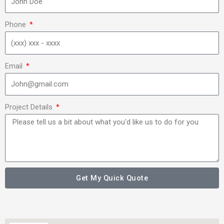
Phone
Email
Project Details
Get My Quick Quote