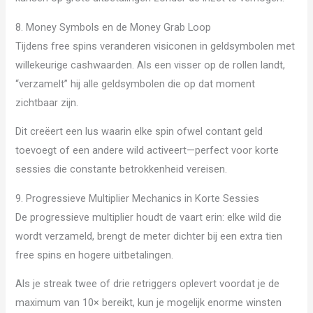
8. Money Symbols en de Money Grab Loop
Tijdens free spins veranderen visiconen in geldsymbolen met
willekeurige cashwaarden. Als een visser op de rollen landt,
“verzamelt” hij alle geldsymbolen die op dat moment
zichtbaar zijn.
Dit creëert een lus waarin elke spin ofwel contant geld
toevoegt of een andere wild activeert—perfect voor korte
sessies die constante betrokkenheid vereisen.
9. Progressieve Multiplier Mechanics in Korte Sessies
De progressieve multiplier houdt de vaart erin: elke wild die
wordt verzameld, brengt de meter dichter bij een extra tien
free spins en hogere uitbetalingen.
Als je streak twee of drie retriggers oplevert voordat je de
maximum van 10× bereikt, kun je mogelijk enorme winsten