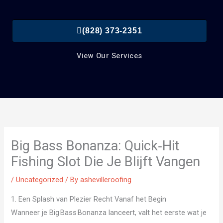
(828) 373-2351
View Our Services
Big Bass Bonanza: Quick‑Hit
Fishing Slot Die Je Blijft Vangen
/
Uncategorized
/ By
ashevilleroofing
1. Een Splash van Plezier Recht Vanaf het Begin
Wanneer je Big Bass Bonanza lanceert, valt het eerste wat je