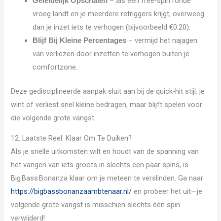
– als een free‑spin ronde
Geleidelijk Opschalen
vroeg landt en je meerdere retriggers krijgt, overweeg
dan je inzet iets te verhogen (bijvoorbeeld €0.20).
– vermijd het najagen
Blijf Bij Kleine Percentages
van verliezen door inzetten te verhogen buiten je
comfortzone.
Deze gedisciplineerde aanpak sluit aan bij de quick‑hit stijl: je
wint of verliest snel kleine bedragen, maar blijft spelen voor
die volgende grote vangst.
12. Laatste Reel: Klaar Om Te Duiken?
Als je snelle uitkomsten wilt en houdt van de spanning van
het vangen van iets groots in slechts een paar spins, is
Big Bass Bonanza klaar om je meteen te verslinden. Ga naar
https://bigbassbonanzaambtenaar.nl/
en probeer het uit—je
volgende grote vangst is misschien slechts één spin
verwijderd!